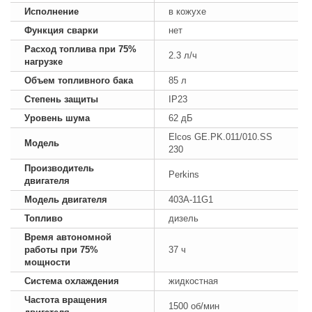
Исполнение
в кожухе
Функция сварки
нет
Расход топлива при 75%
2.3 л/ч
нагрузке
Объем топливного бака
85 л
Степень защиты
IP23
Уровень шума
62 дБ
Elcos GE.PK.011/010.SS
Модель
230
Производитель
Perkins
двигателя
Модель двигателя
403A-11G1
Топливо
дизель
Время автономной
работы при 75%
37 ч
мощности
Система охлаждения
жидкостная
Частота вращения
1500 об/мин