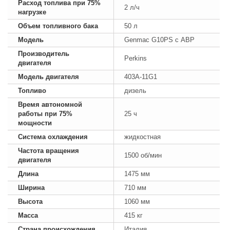
Расход топлива при 75%
2 л/ч
нагрузке
Объем топливного бака
50 л
Модель
Genmac G10PS с АВР
Производитель
Perkins
двигателя
Модель двигателя
403A-11G1
Топливо
дизель
Время автономной
работы при 75%
25 ч
мощности
Система охлаждения
жидкостная
Частота вращения
1500 об/мин
двигателя
Длина
1475 мм
Ширина
710 мм
Высота
1060 мм
Масса
415 кг
Страна происхождения
Италия