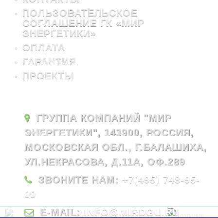
ПОЛЬЗОВАТЕЛЬСКОЕ
СОГЛАШЕНИЕ ГК «МИР
ЭНЕРГЕТИКИ»
ОПЛАТА
ГАРАНТИЯ
ПРОЕКТЫ
ГРУППА КОМПАНИЙ "МИР
ЭНЕРГЕТИКИ", 143900, РОССИЯ,
МОСКОВСКАЯ ОБЛ., Г.БАЛАШИХА,
УЛ.НЕКРАСОВА, Д.11А, ОФ.289
ЗВОНИТЕ НАМ:
+7(495) 748-95-
00
E-MAIL:
INFO@MIRDGU.RU
© 2026 - ГК "Мир Энергетики"