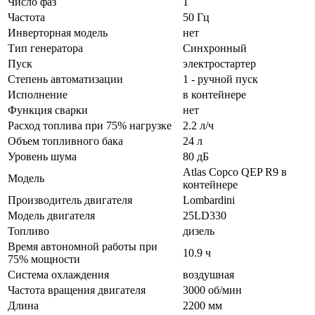
Число фаз
1
Частота
50 Гц
Инверторная модель
нет
Тип генератора
Синхронный
Пуск
электростартер
Степень автоматизации
1 - ручной пуск
Исполнение
в контейнере
Функция сварки
нет
Расход топлива при 75% нагрузке
2.2 л/ч
Объем топливного бака
24 л
Уровень шума
80 дБ
Atlas Copco QEP R9 в
Модель
контейнере
Производитель двигателя
Lombardini
Модель двигателя
25LD330
Топливо
дизель
Время автономной работы при
10.9 ч
75% мощности
Система охлаждения
воздушная
Частота вращения двигателя
3000 об/мин
Длина
2200 мм