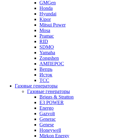
GMGen
Honda
Hyundai
Kipor
Mitsui Power
Mosa
Pramac
RID
SDMO
Yamaha
Zongshen
АМПЕРОС
Вепрь
Исток
ТСС
Газовые генераторы
Газовые генераторы
Briggs & Stratton
E3 POWER
Energo
Gazvolt
Generac
Genese
Honeywell
Mirkon Energy