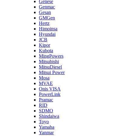
Genese
Genmac
Gesan
GMGen
Hertz
Himoinsa
Hyundai
JCB
Kipor
Kubota
MingPowers
Mitsubishi
MitsuDiesel
Mitsui Power
Mosa
MVAE
Onis VISA
PowerLink
Pramac
RID
SDMO
Shindaiwa
Toyo
Yamaha
Yanmar