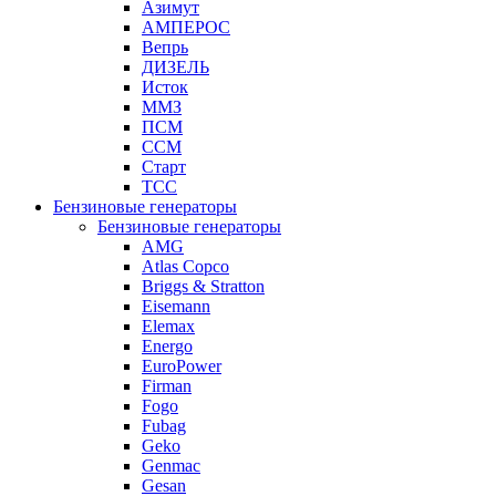
Азимут
АМПЕРОС
Вепрь
ДИЗЕЛЬ
Исток
ММЗ
ПСМ
ССМ
Старт
ТСС
Бензиновые генераторы
Бензиновые генераторы
AMG
Atlas Copco
Briggs & Stratton
Eisemann
Elemax
Energo
EuroPower
Firman
Fogo
Fubag
Geko
Genmac
Gesan