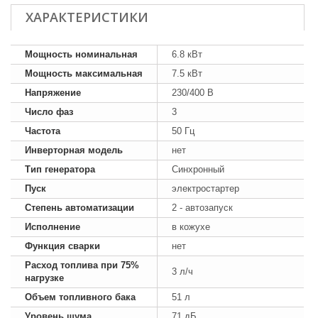
ХАРАКТЕРИСТИКИ
Мощность номинальная
6.8 кВт
Мощность максимальная
7.5 кВт
Напряжение
230/400 В
Число фаз
3
Частота
50 Гц
Инверторная модель
нет
Тип генератора
Синхронный
Пуск
электростартер
Степень автоматизации
2 - автозапуск
Исполнение
в кожухе
Функция сварки
нет
Расход топлива при 75%
3 л/ч
нагрузке
Объем топливного бака
51 л
Уровень шума
71 дБ