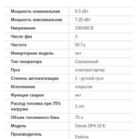
Мощность номинальная
6.5 кВт
Мощность максимальная
7.25 кВт
Напряжение
230/400 В
Число фаз
3
Частота
50 Гц
Инверторная модель
нет
Тип генератора
Синхронный
Пуск
электростартер
Степень автоматизации
1 - ручной пуск
Исполнение
открытое
Функция сварки
нет
Расход топлива при 75%
2 л/ч
нагрузке
Объем топливного бака
75 л
Модель
Gesan DPA 10 E
Производитель
Perkins