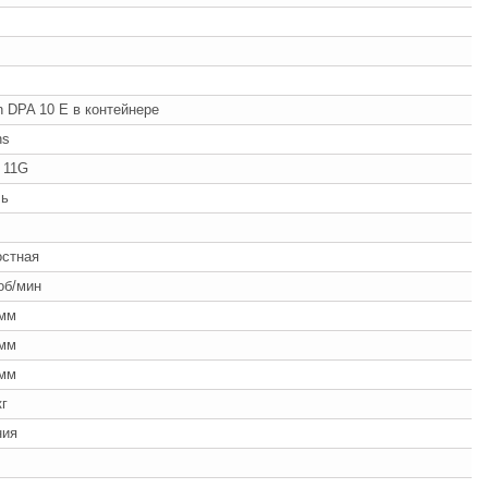
 DPA 10 E в контейнере
ns
 11G
ль
ч
остная
об/мин
 мм
 мм
 мм
кг
ния