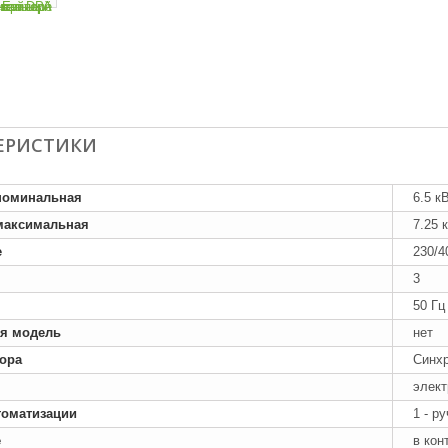
ЕРИСТИКИ
номинальная
6.5 к
максимальная
7.25 
е
230/4
3
50 Гц
я модель
нет
тора
Синх
элект
томатизации
1 - р
е
в кон