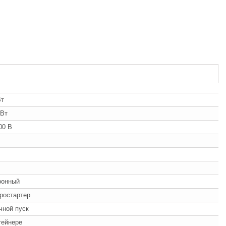
Вт
кВт
00 В
ронный
ростартер
учной пуск
тейнере