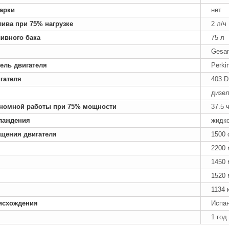
арки
нет
лива при 75% нагрузке
2 л/ч
ивного бака
75 л
Gesan
ель двигателя
Perki
гателя
403 D
дизе
номной работы при 75% мощности
37.5 
лаждения
жидк
ащения двигателя
1500 
2200
1450
1520
1134 
исхождения
Испа
1 год