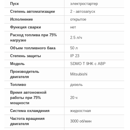
Пуск
электростартер
Степень автоматизации
2 - автозапуск
Исполнение
открытое
Функция сварки
нет
Расход топлива при 75%
2.5 л/ч
нагрузке
Объем топливного бака
50 л
Степень защиты
IP 23
Модель
SDMO T 9HK с АВР
Производитель
Mitsubishi
двигателя
Топливо
дизель
Время автономной
работы при 75%
20 ч
мощности
Система охлаждения
жидкостная
Частота вращения
3000 об/мин
двигателя