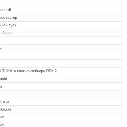
ронный
ростартер
учной пуск
тейнере
/ч
T 9HK в блок-контейнере ПБК 2
bishi
ль
ч
остная
об/мин
 мм
 мм