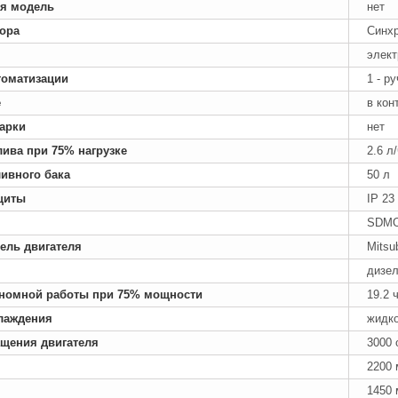
я модель
нет
тора
Синх
элект
томатизации
1 - р
е
в кон
арки
нет
лива при 75% нагрузке
2.6 л
ивного бака
50 л
щиты
IP 23
SDMO 
ель двигателя
Mitsu
дизе
номной работы при 75% мощности
19.2 
лаждения
жидк
ащения двигателя
3000 
2200
1450