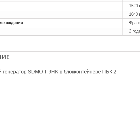
1520
1040 
исхождения
Фран
2 год
НИЕ
 генератор SDMO T 9HK в блокконтейнере ПБК 2