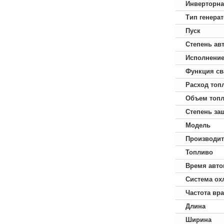
Инверторна
Тип генера
Пуск
Степень ав
Исполнени
Функция св
Расход топ
Объем топл
Степень за
Модель
Производит
Топливо
Время авто
Система ох
Частота вр
Длина
Ширина