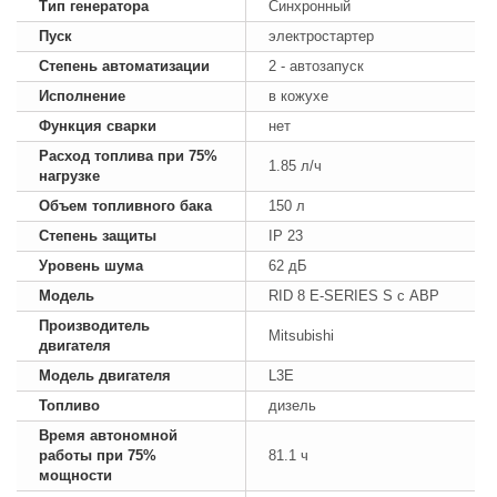
Тип генератора
Синхронный
Пуск
электростартер
Степень автоматизации
2 - автозапуск
Исполнение
в кожухе
Функция сварки
нет
Расход топлива при 75%
1.85 л/ч
нагрузке
Объем топливного бака
150 л
Степень защиты
IP 23
Уровень шума
62 дБ
Модель
RID 8 E-SERIES S с АВР
Производитель
Mitsubishi
двигателя
Модель двигателя
L3E
Топливо
дизель
Время автономной
работы при 75%
81.1 ч
мощности