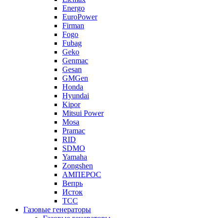
Energo
EuroPower
Firman
Fogo
Fubag
Geko
Genmac
Gesan
GMGen
Honda
Hyundai
Kipor
Mitsui Power
Mosa
Pramac
RID
SDMO
Yamaha
Zongshen
АМПЕРОС
Вепрь
Исток
ТСС
Газовые генераторы