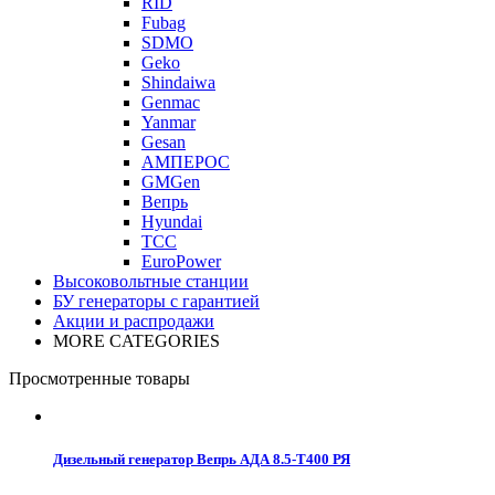
RID
Fubag
SDMO
Geko
Shindaiwa
Genmac
Yanmar
Gesan
АМПЕРОС
GMGen
Вепрь
Hyundai
ТСС
EuroPower
Высоковольтные станции
БУ генераторы с гарантией
Акции и распродажи
MORE CATEGORIES
Просмотренные товары
Дизельный генератор Вепрь АДА 8.5-Т400 РЯ