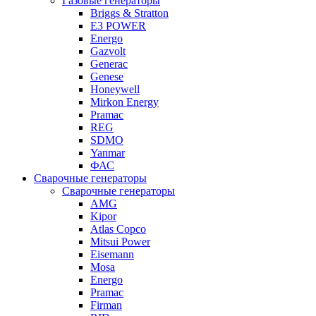
Газовые генераторы
Briggs & Stratton
E3 POWER
Energo
Gazvolt
Generac
Genese
Honeywell
Mirkon Energy
Pramac
REG
SDMO
Yanmar
ФАС
Сварочные генераторы
Сварочные генераторы
AMG
Kipor
Atlas Copco
Mitsui Power
Eisemann
Mosa
Energo
Pramac
Firman