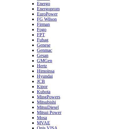
Energo
Energoprom
EuroPower
FG Wilson
Firman
Fogo
FPT
Fubag
Genese
Genmac
Gesan
GMGen
Hertz
Himoinsa
Hyundai
JCB
Kipor
Kubota
MingPowers
Mitsubishi
MitsuDiesel
Mitsui Power
Mosa
MVAE
Onis VISA