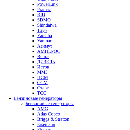
PowerLink
Pramac
RID
SDMO
Shindaiwa
Toyo
Yamaha
Yanmar
Азимут
АМПЕРОС
Вепрь
ДИЗЕЛЬ
Исток
ММЗ
ПСМ
ССМ
Старт
ТСС
Бензиновые генераторы
Бензиновые генераторы
AMG
Atlas Copco
Briggs & Stratton
Eisemann
Elemax