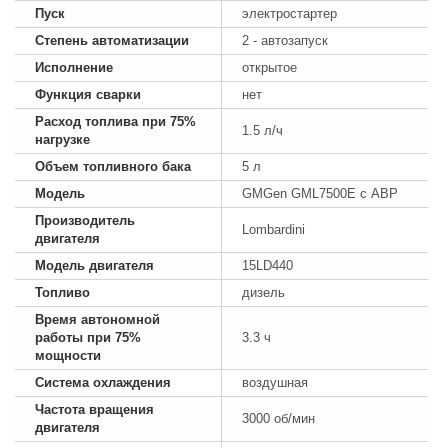
Пуск
электростартер
Степень автоматизации
2 - автозапуск
Исполнение
открытое
Функция сварки
нет
Расход топлива при 75%
1.5 л/ч
нагрузке
Объем топливного бака
5 л
Модель
GMGen GML7500E с АВР
Производитель
Lombardini
двигателя
Модель двигателя
15LD440
Топливо
дизель
Время автономной
работы при 75%
3.3 ч
мощности
Система охлаждения
воздушная
Частота вращения
3000 об/мин
двигателя