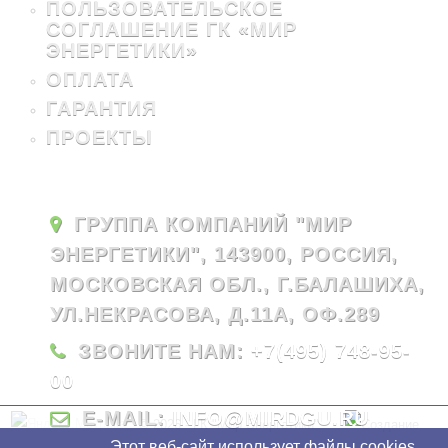
ПОЛЬЗОВАТЕЛЬСКОЕ
СОГЛАШЕНИЕ ГК «МИР
ЭНЕРГЕТИКИ»
ОПЛАТА
ГАРАНТИЯ
ПРОЕКТЫ
ГРУППА КОМПАНИЙ "МИР
ЭНЕРГЕТИКИ", 143900, РОССИЯ,
МОСКОВСКАЯ ОБЛ., Г.БАЛАШИХА,
УЛ.НЕКРАСОВА, Д.11А, ОФ.289
ЗВОНИТЕ НАМ:
+7(495) 748-95-
00
E-MAIL:
INFO@MIRDGU.RU
© 2026 - ГК "Мир Энергетики"
Этот веб-сайт использует файлы cookies.