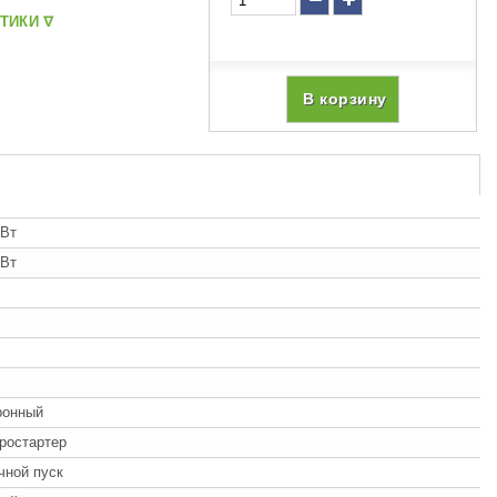
ТИКИ ᐁ
В корзину
кВт
кВт
ронный
ростартер
учной пуск