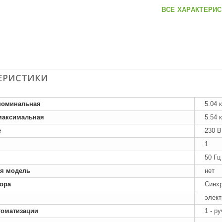
ВСЕ ХАРАКТЕРИС
ЕРИСТИКИ
номинальная
5.04 
максимальная
5.54 
е
230 В
1
50 Гц
я модель
нет
тора
Синх
элект
томатизации
1 - р