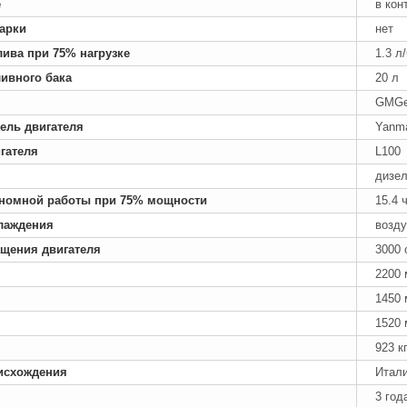
е
в кон
арки
нет
лива при 75% нагрузке
1.3 л
ивного бака
20 л
GMGe
ель двигателя
Yanm
гателя
L100
дизе
номной работы при 75% мощности
15.4 
лаждения
возд
ащения двигателя
3000 
2200
1450
1520
923 к
исхождения
Итал
3 год