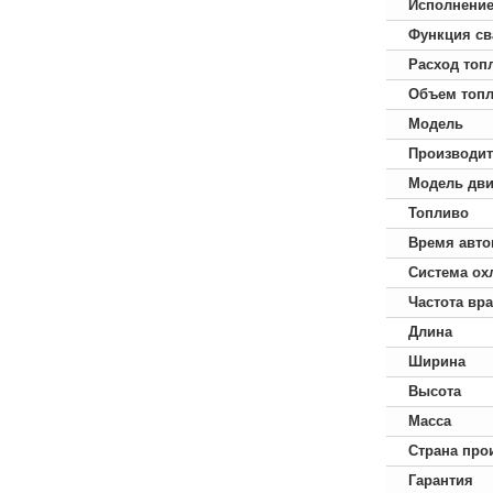
Исполнени
Функция св
Расход топ
Объем топл
Модель
Производит
Модель дви
Топливо
Время авто
Система ох
Частота вр
Длина
Ширина
Высота
Масса
Страна про
Гарантия