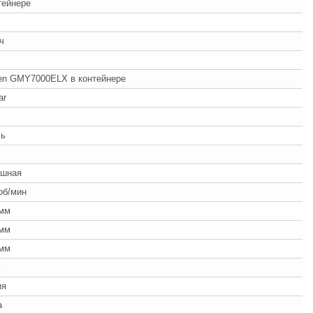
тейнере
/ч
n GMY7000ELX в контейнере
ar
ль
ч
ушная
об/мин
 мм
 мм
 мм
г
ия
а