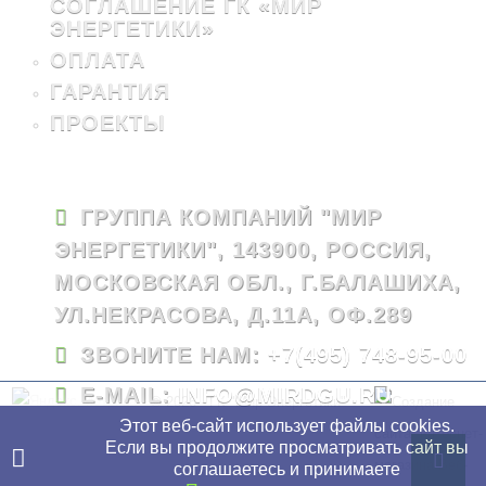
СОГЛАШЕНИЕ ГК «МИР
ЭНЕРГЕТИКИ»
ОПЛАТА
ГАРАНТИЯ
ПРОЕКТЫ
ГРУППА КОМПАНИЙ "МИР
ЭНЕРГЕТИКИ", 143900, РОССИЯ,
МОСКОВСКАЯ ОБЛ., Г.БАЛАШИХА,
УЛ.НЕКРАСОВА, Д.11А, ОФ.289
ЗВОНИТЕ НАМ:
+7(495) 748-95-00
E-MAIL:
INFO@MIRDGU.RU
© 2026 - ГК "Мир Энергетики"
Этот веб-сайт использует файлы cookies.
Если вы продолжите просматривать сайт вы
соглашаетесь и принимаете