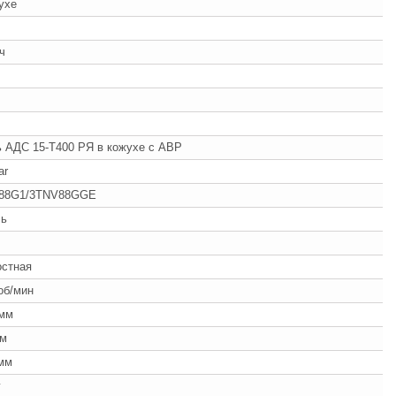
ухе
/ч
 АДС 15-Т400 РЯ в кожухе с АВР
ar
88G1/3TNV88GGE
ль
ч
остная
об/мин
 мм
мм
мм
г