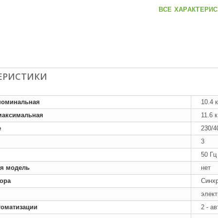
ВСЕ ХАРАКТЕРИС
ЕРИСТИКИ
номинальная
10.4 
максимальная
11.6 
е
230/4
3
50 Гц
я модель
нет
тора
Синх
элект
томатизации
2 - а