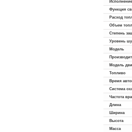
Исполнени
Функция св
Расход топ
Объем топл
Степень за
Уровень ш
Модель
Производит
Модель дви
Топливо
Время авто
Система ох
Частота вр
Длина
Ширина
Высота
Масса