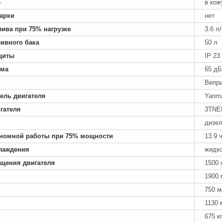
е
в кож
арки
нет
лива при 75% нагрузке
3.6 л
ивного бака
50 л
щиты
IP 23
ума
65 дБ
Вепрь
ель двигателя
Yanm
гателя
3TNE
дизе
номной работы при 75% мощности
13.9 
лаждения
жидк
ащения двигателя
1500 
1900
750 
1130 
675 к