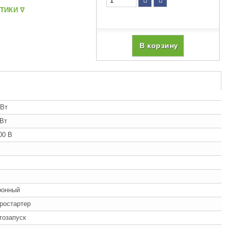
ТИКИ ᐁ
В корзину
кВт
кВт
00 В
ронный
ростартер
втозапуск