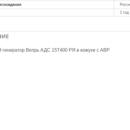
исхождения
Росс
1 год
НИЕ
 генератор Вепрь АДС 15Т400 РЯ в кожухе с АВР