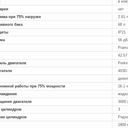
е
в кож
арки
нет
лива при 75% нагрузке
2.61 
ивного бака
68 л
щиты
IP21
ума
56 дБ
Pram
42.57
ель двигателя
Perki
гателя
403D
дизе
номной работы при 75% мощности
26.1 
лаждения
жидк
ащения двигателя
3000 
 цилиндров
3
ние цилиндров
Рядн
1800