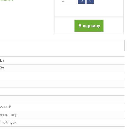
В корзину
кВт
кВт
ронный
ростартер
учной пуск