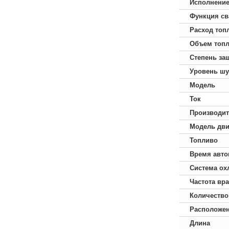
Исполнени
Функция св
Расход топ
Объем топл
Степень за
Уровень ш
Модель
Ток
Производит
Модель дви
Топливо
Время авто
Система ох
Частота вр
Количество
Расположе
Длина