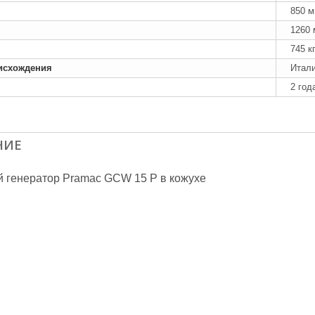
850 
1260
745 к
исхождения
Итал
2 год
НИЕ
 генератор Pramac GСW 15 P в кожухе