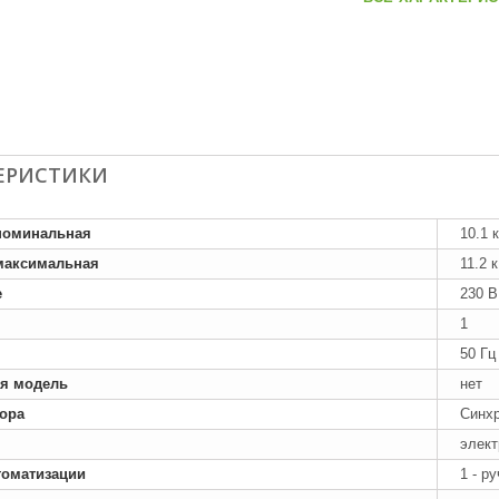
ЕРИСТИКИ
номинальная
10.1 
максимальная
11.2 
е
230 В
1
50 Гц
я модель
нет
тора
Синх
элект
томатизации
1 - р