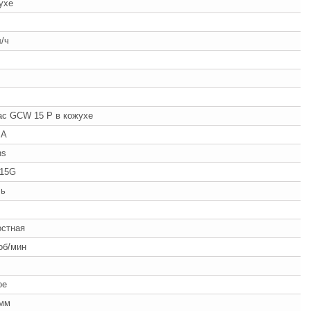
ухе
л/ч
ac GСW 15 P в кожухе
 А
ns
-15G
ль
ч
остная
об/мин
ое
 мм