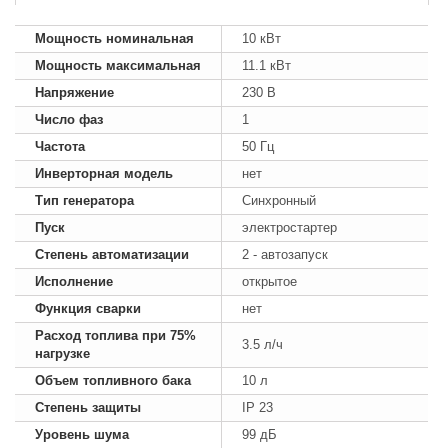
Мощность номинальная
10 кВт
Мощность максимальная
11.1 кВт
Напряжение
230 В
Число фаз
1
Частота
50 Гц
Инверторная модель
нет
Тип генератора
Синхронный
Пуск
электростартер
Степень автоматизации
2 - автозапуск
Исполнение
открытое
Функция сварки
нет
Расход топлива при 75%
3.5 л/ч
нагрузке
Объем топливного бака
10 л
Степень защиты
IP 23
Уровень шума
99 дБ