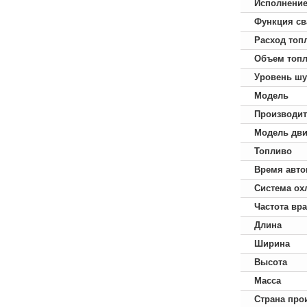
Исполнени
Функция св
Расход топ
Объем топл
Уровень ш
Модель
Производит
Модель дви
Топливо
Время авто
Система ох
Частота вр
Длина
Ширина
Высота
Масса
Страна про