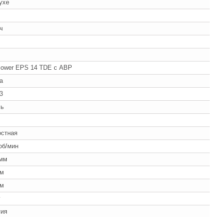
ухе
/ч
Power EPS 14 TDE с АВР
a
3
ль
ч
остная
об/мин
 мм
мм
мм
г
гия