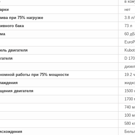
е
в кож
арки
нет
лива при 75% нагрузке
3.8 л
ивного бака
73 л
ума
60 дБ
Euro
ель двигателя
Kubot
гателя
D 170
дизе
номной работы при 75% мощности
19.2 
лаждения
жидк
ащения двигателя
1500 
1700
740 
100 
580 к
исхождения
Бель