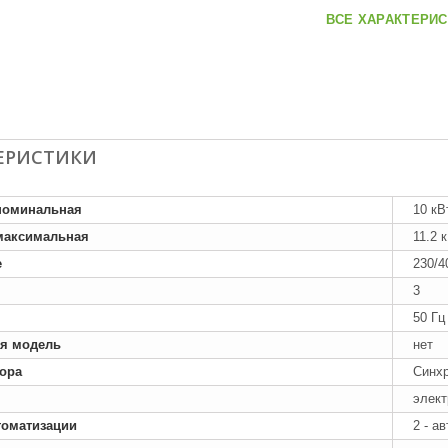
ВСЕ ХАРАКТЕРИС
ЕРИСТИКИ
номинальная
10 кВ
максимальная
11.2 
е
230/4
3
50 Гц
я модель
нет
тора
Синх
элект
томатизации
2 - а