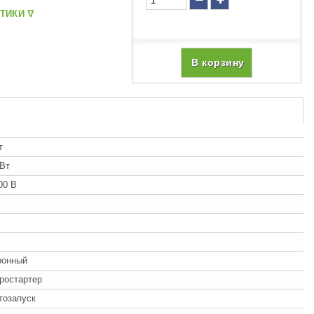
ТИКИ ᐁ
В корзину
т
кВт
00 В
ронный
ростартер
втозапуск