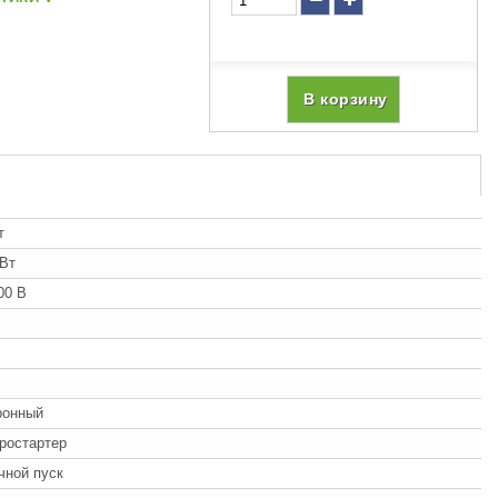
В корзину
т
кВт
00 В
ронный
ростартер
учной пуск