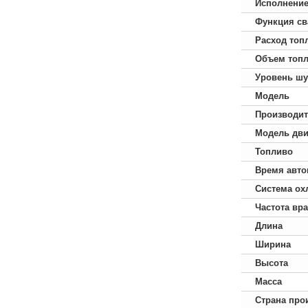
Исполнени
Функция св
Расход топ
Объем топл
Уровень ш
Модель
Производит
Модель дви
Топливо
Время авто
Система ох
Частота вр
Длина
Ширина
Высота
Масса
Страна про