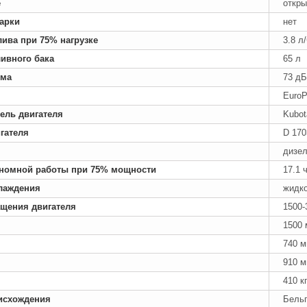
е
откры
арки
нет
лива при 75% нагрузке
3.8 л
ивного бака
65 л
ума
73 дБ
EuroP
ель двигателя
Kubot
гателя
D 170
дизе
номной работы при 75% мощности
17.1 
лаждения
жидк
ащения двигателя
1500-
1500
740 
910 
410 к
исхождения
Бель