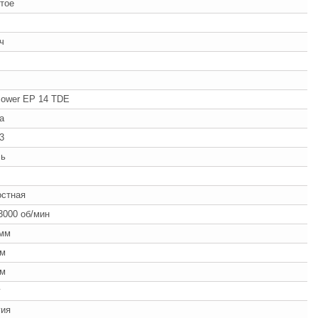
тое
/ч
ower EP 14 TDE
a
3
ль
ч
остная
3000 об/мин
 мм
мм
мм
г
гия