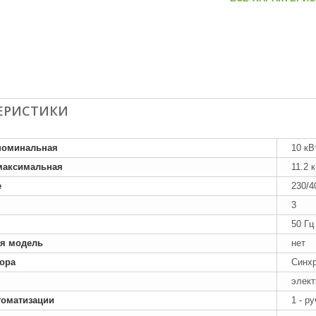
ЕРИСТИКИ
номинальная
10 кВ
максимальная
11.2 
е
230/4
3
50 Гц
я модель
нет
тора
Синх
элект
томатизации
1 - р