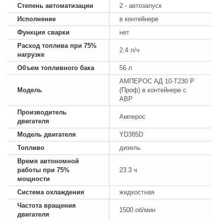
Степень автоматизации
2 - автозапуск
Исполнение
в контейнере
Функция сварки
нет
Расход топлива при 75%
2.4 л/ч
нагрузке
Объем топливного бака
56 л
АМПЕРОС АД 10-Т230 P
Модель
(Проф) в контейнере с
АВР
Производитель
Амперос
двигателя
Модель двигателя
YD385D
Топливо
дизель
Время автономной
работы при 75%
23.3 ч
мощности
Система охлаждения
жидкостная
Частота вращения
1500 об/мин
двигателя