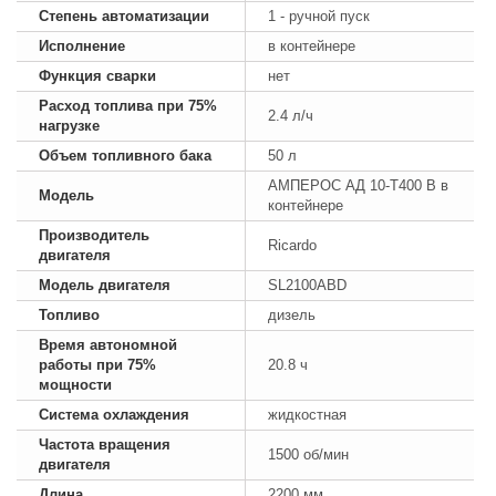
Степень автоматизации
1 - ручной пуск
Исполнение
в контейнере
Функция сварки
нет
Расход топлива при 75%
2.4 л/ч
нагрузке
Объем топливного бака
50 л
АМПЕРОС АД 10-Т400 B в
Модель
контейнере
Производитель
Ricardo
двигателя
Модель двигателя
SL2100ABD
Топливо
дизель
Время автономной
работы при 75%
20.8 ч
мощности
Система охлаждения
жидкостная
Частота вращения
1500 об/мин
двигателя
Длина
2200 мм