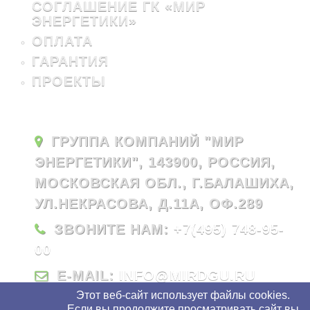
СОГЛАШЕНИЕ ГК «МИР
ЭНЕРГЕТИКИ»
ОПЛАТА
ГАРАНТИЯ
ПРОЕКТЫ
ГРУППА КОМПАНИЙ "МИР
ЭНЕРГЕТИКИ", 143900, РОССИЯ,
МОСКОВСКАЯ ОБЛ., Г.БАЛАШИХА,
УЛ.НЕКРАСОВА, Д.11А, ОФ.289
ЗВОНИТЕ НАМ:
+7(495) 748-95-
00
E-MAIL:
INFO@MIRDGU.RU
Этот веб-сайт использует файлы cookies.
Если вы продолжите просматривать сайт вы