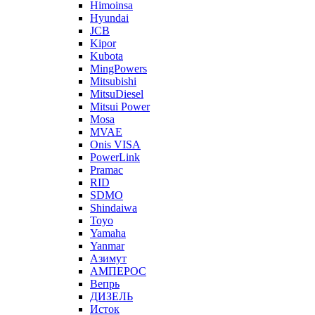
Himoinsa
Hyundai
JCB
Kipor
Kubota
MingPowers
Mitsubishi
MitsuDiesel
Mitsui Power
Mosa
MVAE
Onis VISA
PowerLink
Pramac
RID
SDMO
Shindaiwa
Toyo
Yamaha
Yanmar
Азимут
АМПЕРОС
Вепрь
ДИЗЕЛЬ
Исток