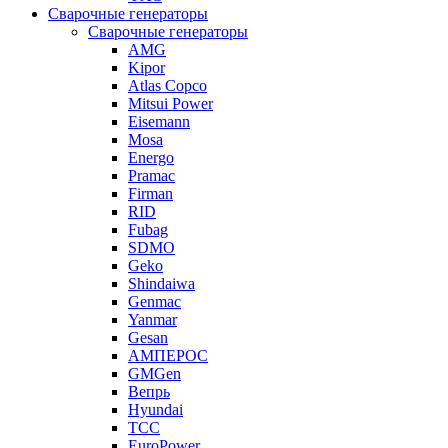
Сварочные генераторы
Сварочные генераторы
AMG
Kipor
Atlas Copco
Mitsui Power
Eisemann
Mosa
Energo
Pramac
Firman
RID
Fubag
SDMO
Geko
Shindaiwa
Genmac
Yanmar
Gesan
АМПЕРОС
GMGen
Вепрь
Hyundai
ТСС
EuroPower