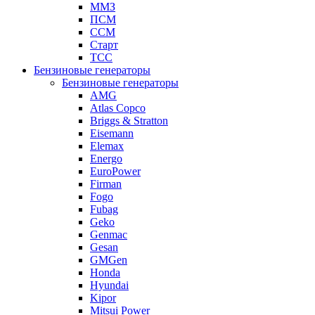
ММЗ
ПСМ
ССМ
Старт
ТСС
Бензиновые генераторы
Бензиновые генераторы
AMG
Atlas Copco
Briggs & Stratton
Eisemann
Elemax
Energo
EuroPower
Firman
Fogo
Fubag
Geko
Genmac
Gesan
GMGen
Honda
Hyundai
Kipor
Mitsui Power