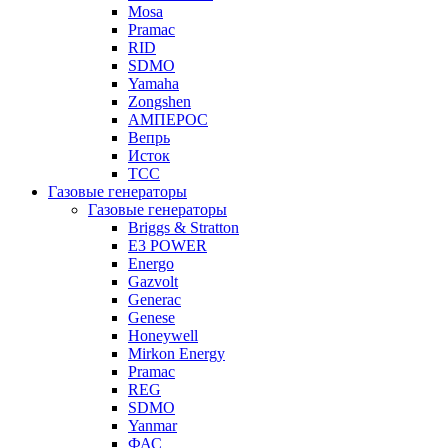
Mosa
Pramac
RID
SDMO
Yamaha
Zongshen
АМПЕРОС
Вепрь
Исток
ТСС
Газовые генераторы
Газовые генераторы
Briggs & Stratton
E3 POWER
Energo
Gazvolt
Generac
Genese
Honeywell
Mirkon Energy
Pramac
REG
SDMO
Yanmar
ФАС