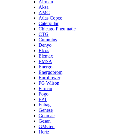
Airman
Aksa
AMG
Atlas Copco
Caterpillar
Chicago Pneumatic
CTG
Cummins
Denyo
Elcos
Elemax
EMSA
Energo
Energoprom
EuroPower
FG Wilson
Firman
Fogo
FPT
Fubag
Genese
Genmac
Gesan
GMGen
Hertz