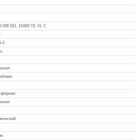
 DIESEL 15000 TE XL C
r
5-2
ль
ч
ушная
об/мин
сферная
азное
нический
мм