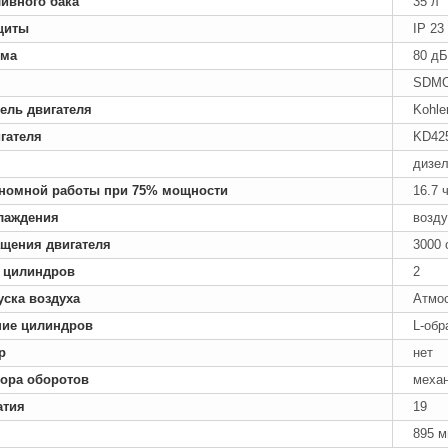
ивного бака
35 л
щиты
IP 23
ума
80 дБ
SDMO
ель двигателя
Kohle
гателя
KD42
дизе
номной работы при 75% мощности
16.7 
лаждения
возд
ащения двигателя
3000 
 цилиндров
2
уска воздуха
Атмо
ние цилиндров
L-обр
р
нет
тора оборотов
меха
атия
19
895 