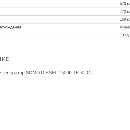
570 
770 
169 к
исхождения
Фран
1 год
НИЕ
й генератор SDMO DIESEL 15000 TE XL C