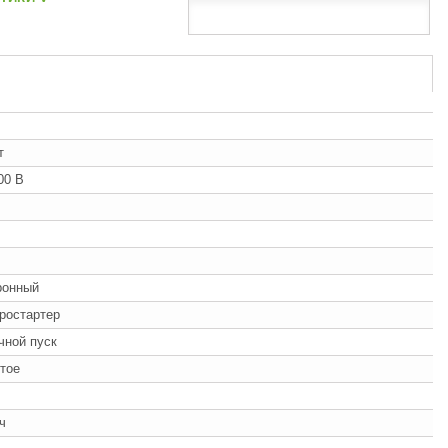
т
00 В
ронный
ростартер
учной пуск
тое
/ч