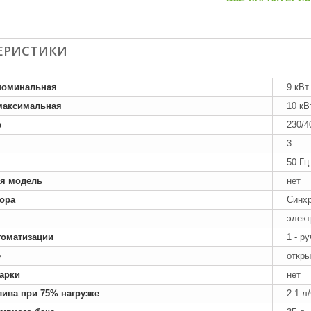
ЕРИСТИКИ
номинальная
9 кВт
максимальная
10 кВ
е
230/4
3
50 Гц
я модель
нет
тора
Синх
элект
томатизации
1 - р
е
откры
арки
нет
лива при 75% нагрузке
2.1 л