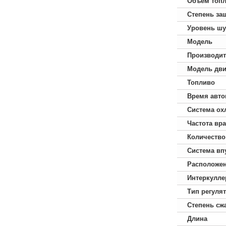
Объем топл
Степень за
Уровень ш
Модель
Производит
Модель дви
Топливо
Время авто
Система ох
Частота вр
Количество
Система вп
Расположе
Интеркулле
Тип регуля
Степень сж
Длина