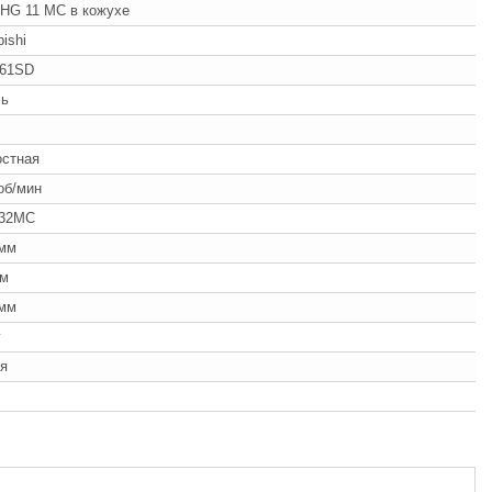
 HG 11 MC в кожухе
bishi
 61SD
ль
остная
об/мин
32MC
 мм
мм
 мм
г
я