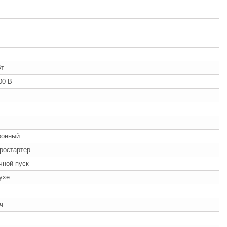
Вт
00 В
ронный
ростартер
учной пуск
ухе
/ч