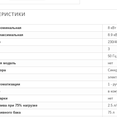
ЕРИСТИКИ
номинальная
8 кВт
максимальная
8.9 к
е
230/4
3
50 Гц
я модель
нет
тора
Синх
элект
томатизации
1 - р
е
в кож
арки
нет
лива при 75% нагрузке
2.5 л
ивного бака
75 л