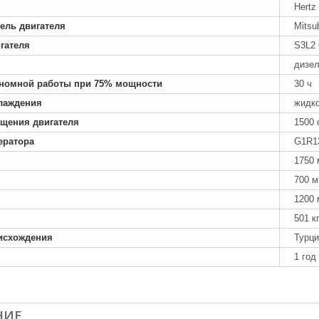
Hertz
ель двигателя
Mitsu
гателя
S3L2
дизе
номной работы при 75% мощности
30 ч
лаждения
жидк
ащения двигателя
1500 
ератора
G1R1
1750
700 
1200
501 к
исхождения
Турци
1 год
НИЕ