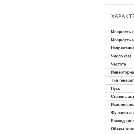
ХАРАКТ
Мощность 
Мощность 
Напряжени
Число фаз
Частота
Инверторна
Тип генера
Пуск
Степень ав
Исполнени
Функция св
Расход топ
Объем топл