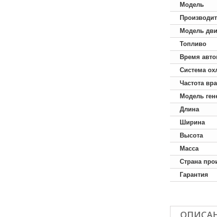
Модель
Производит
Модель дви
Топливо
Время авто
Система ох
Частота вр
Модель ген
Длина
Ширина
Высота
Масса
Страна про
Гарантия
ОПИСА