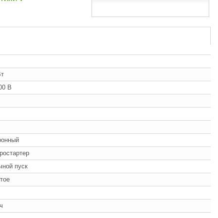
Вт
00 В
ронный
ростартер
учной пуск
тое
/ч