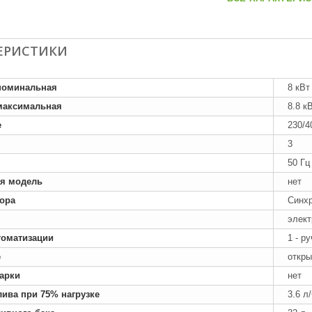
ЕРИСТИКИ
номинальная
8 кВт
максимальная
8.8 к
е
230/4
3
50 Гц
я модель
нет
тора
Синх
элект
томатизации
1 - р
е
откры
арки
нет
лива при 75% нагрузке
3.6 л