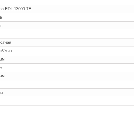
ha EDL 13000 TE
a
ль
остная
об/мин
 мм
мм
 мм
г
ия