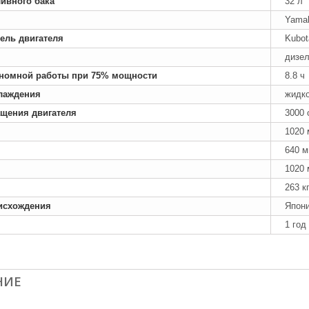
ивного бака
32 л
Yama
ель двигателя
Kubot
дизе
номной работы при 75% мощности
8.8 ч
лаждения
жидк
ащения двигателя
3000 
1020
640 
1020
263 к
исхождения
Япон
1 год
НИЕ