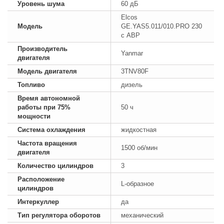
Уровень шума
60 дБ
Elcos
Модель
GE.YAS5.011/010.PRO 230
с АВР
Производитель
Yanmar
двигателя
Модель двигателя
3TNV80F
Топливо
дизель
Время автономной
работы при 75%
50 ч
мощности
Система охлаждения
жидкостная
Частота вращения
1500 об/мин
двигателя
Количество цилиндров
3
Расположение
L-образное
цилиндров
Интеркуллер
да
Тип регулятора оборотов
механический