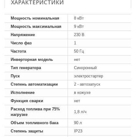
ХАРАКТЕРИСТИКИ
Мощность номинальная
8 кВт
Мощность максимальная
9 кВт
Напряжение
230 В
Число фаз
1
Частота
50 Гц
Инверторная модель
нет
Тип генератора
Синхронный
Пуск
электростартер
Степень автоматизации
2 - автозапуск
Исполнение
в кожухе
Функция сварки
нет
Расход топлива при 75%
1,8 л/ч
нагрузке
Объем топливного бака
90 л
Степень защиты
IP23