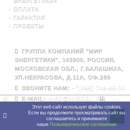
ЭНЕРГЕТИКИ»
ОПЛАТА
ГАРАНТИЯ
ПРОЕКТЫ
ГРУППА КОМПАНИЙ "МИР
ЭНЕРГЕТИКИ", 143900, РОССИЯ,
МОСКОВСКАЯ ОБЛ., Г.БАЛАШИХА,
УЛ.НЕКРАСОВА, Д.11А, ОФ.289
ЗВОНИТЕ НАМ:
+7(495) 748-95-00
E-MAIL:
INFO@MIRDGU.RU
© 2026 - ГК "Мир Энергетики"
Этот веб-сайт использует файлы cookies.
Если вы продолжите просматривать сайт вы
соглашаетесь и принимаете
наше
Пользовательское соглашение