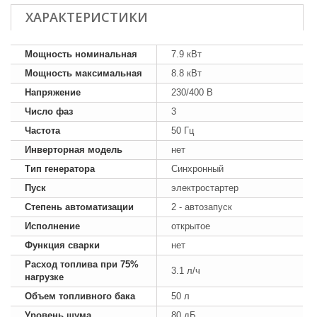
ХАРАКТЕРИСТИКИ
Мощность номинальная
7.9 кВт
Мощность максимальная
8.8 кВт
Напряжение
230/400 В
Число фаз
3
Частота
50 Гц
Инверторная модель
нет
Тип генератора
Синхронный
Пуск
электростартер
Степень автоматизации
2 - автозапуск
Исполнение
открытое
Функция сварки
нет
Расход топлива при 75%
3.1 л/ч
нагрузке
Объем топливного бака
50 л
Уровень шума
80 дБ