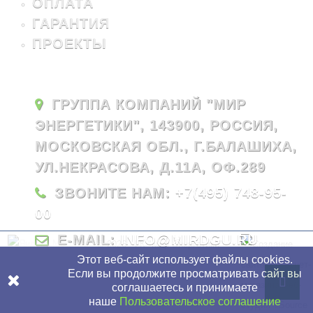
ОПЛАТА
ГАРАНТИЯ
ПРОЕКТЫ
ГРУППА КОМПАНИЙ "МИР
ЭНЕРГЕТИКИ", 143900, РОССИЯ,
МОСКОВСКАЯ ОБЛ., Г.БАЛАШИХА,
УЛ.НЕКРАСОВА, Д.11А, ОФ.289
ЗВОНИТЕ НАМ:
+7(495) 748-95-
00
E-MAIL:
INFO@MIRDGU.RU
© 2026 - ГК "Мир Энергетики"
Этот веб-сайт использует файлы cookies.
Если вы продолжите просматривать сайт вы
соглашаетесь и принимаете
наше
Пользовательское соглашение