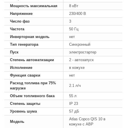
Мощность максимальная
8 кВт
Напряжение
230/400 В
Число фаз
3
Частота
50 Гц
Инверторная модель
нет
Тип генератора
Синхронный
Пуск
электростартер
Степень автоматизации
2 - автозапуск
Исполнение
в кожухе
Функция сварки
нет
Расход топлива при 75%
2.1 л/ч
нагрузке
Объем топливного бака
55 л
Степень защиты
IP 23
Уровень шума
57 дБ
Atlas Copco QIS 10 в
Модель
кожухе с АВР