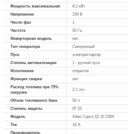
Мощность максимальная
8.2 кВт
Напряжение
230 В
Число фаз
1
Частота
50 Гц
Инверторная модель
нет
Тип генератора
Синхронный
Пуск
электростартер
Степень автоматизации
1 - ручной пуск
Исполнение
открытое
Функция сварки
нет
Расход топлива при 75%
2.1 л/ч
нагрузке
Объем топливного бака
55 л
Степень защиты
IP 23
Модель
Atlas Copco QI 10 230V
Ток
16 А
Производитель