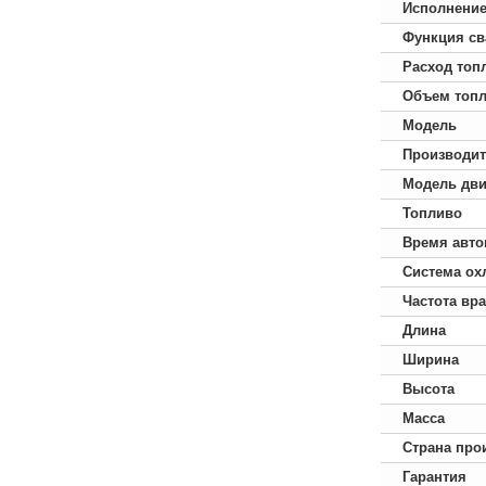
Исполнени
Функция св
Расход топ
Объем топл
Модель
Производит
Модель дви
Топливо
Время авто
Система ох
Частота вр
Длина
Ширина
Высота
Масса
Страна про
Гарантия