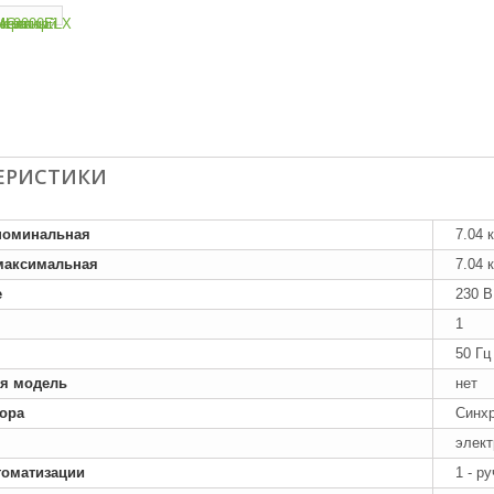
ЕРИСТИКИ
номинальная
7.04 
максимальная
7.04 
е
230 В
1
50 Гц
я модель
нет
тора
Синх
элект
томатизации
1 - р