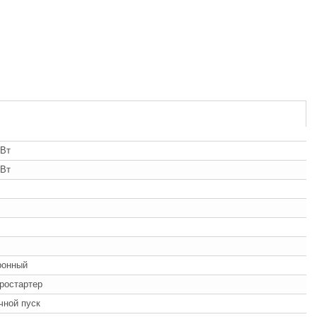
кВт
кВт
ронный
ростартер
учной пуск