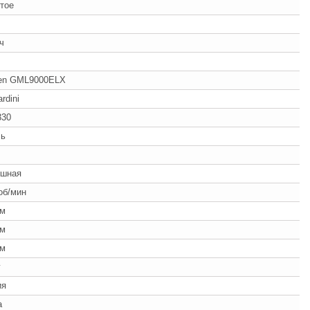
тое
/ч
n GML9000ELX
rdini
330
ль
ушная
об/мин
мм
мм
мм
г
ия
а