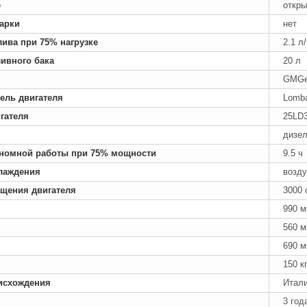
е
откры
арки
нет
лива при 75% нагрузке
2.1 л
ивного бака
20 л
GMGe
ель двигателя
Lomba
гателя
25LD
дизе
номной работы при 75% мощности
9.5 ч
лаждения
возд
ащения двигателя
3000 
990 
560 
690 
150 к
исхождения
Итал
3 год