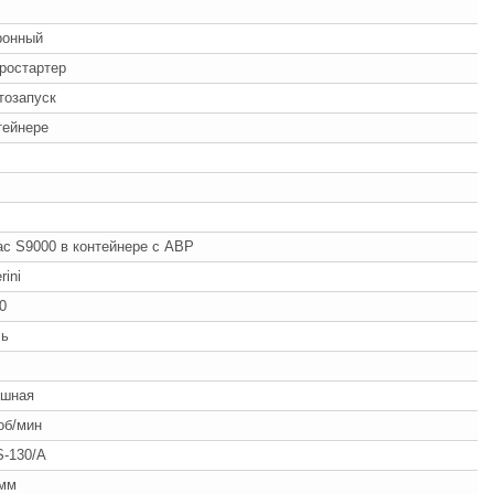
ронный
ростартер
втозапуск
тейнере
c S9000 в контейнере с АВР
rini
0
ль
ушная
об/мин
-130/A
 мм