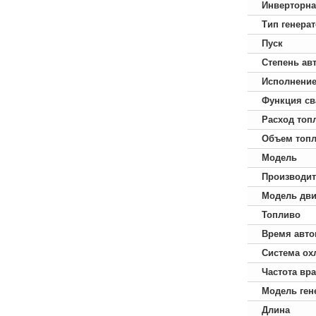
Инверторна
Тип генера
Пуск
Степень ав
Исполнени
Функция св
Расход топ
Объем топл
Модель
Производит
Модель дви
Топливо
Время авто
Система ох
Частота вр
Модель ген
Длина