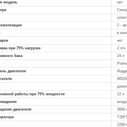
я модель
нет
тора
Синх
элект
томатизации
2 - а
е
в кон
арки
нет
лива при 75% нагрузке
2 л/ч
ивного бака
24 л
Prama
ель двигателя
Rugge
гателя
MD15
дизе
номной работы при 75% мощности
12 ч
лаждения
возд
ащения двигателя
3000 
ератора
T20FS
2200