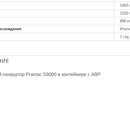
1450
1520
998 к
исхождения
Итал
1 год
НИЕ
 генератор Pramac S9000 в контейнере с АВР