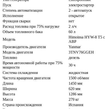
Пуск
электростартер
Степень автоматизации
2 - автозапуск
Исполнение
открытое
Функция сварки
нет
Расход топлива при 75% нагрузке
2 л/ч
Объем топливного бака
60 л
Himoinsa HYW-8 T5 с
Модель
АВР
Производитель двигателя
Yanmar
Модель двигателя
3TNV76GGEH
Топливо
дизель
Время автономной работы при 75%
30 ч
мощности
Система охлаждения
жидкостная
Частота вращения двигателя
1500 об/мин
Длина
1450 мм
Ширина
620 мм
Высота
1286 мм
Масса
279 кг
Страна происхождения
Испания