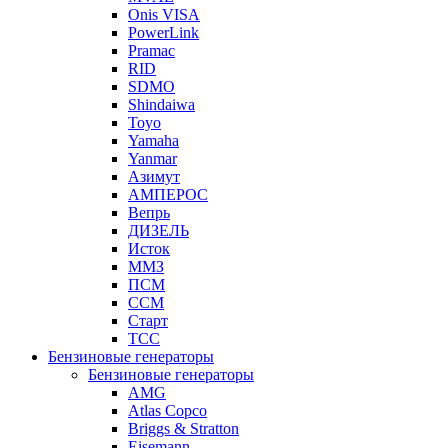
Onis VISA
PowerLink
Pramac
RID
SDMO
Shindaiwa
Toyo
Yamaha
Yanmar
Азимут
АМПЕРОС
Вепрь
ДИЗЕЛЬ
Исток
ММЗ
ПСМ
ССМ
Старт
ТСС
Бензиновые генераторы
Бензиновые генераторы
AMG
Atlas Copco
Briggs & Stratton
Eisemann