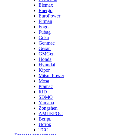
Elemax
Energo
EuroPower
Firman
Fogo
Fubag
Geko
Genmac
Gesan
GMGen
Honda
Hyundai
Kipor
Mitsui Power
Mosa
Pramac
RID
SDMO
Yamaha
Zongshen
АМПЕРОС
Вепрь
Исток
ТСС