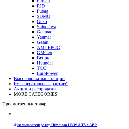
Firman
RID
Fubag
SDMO
Geko
Shindaiwa
Genmac
Yanmar
Gesan
АМПЕРОС
GMGen
Вепрь
Hyundai
ТСС
EuroPower
Высоковольтные станции
БУ генераторы с гарантией
Акции и распродажи
MORE CATEGORIES
Просмотренные товары
Дизельный генератор Himoinsa HYW-8 T5 с АВР