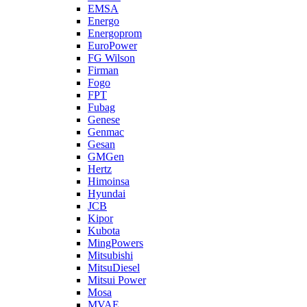
EMSA
Energo
Energoprom
EuroPower
FG Wilson
Firman
Fogo
FPT
Fubag
Genese
Genmac
Gesan
GMGen
Hertz
Himoinsa
Hyundai
JCB
Kipor
Kubota
MingPowers
Mitsubishi
MitsuDiesel
Mitsui Power
Mosa
MVAE