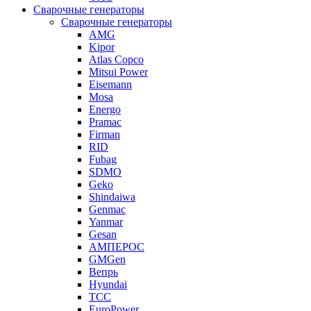
Сварочные генераторы
Сварочные генераторы
AMG
Kipor
Atlas Copco
Mitsui Power
Eisemann
Mosa
Energo
Pramac
Firman
RID
Fubag
SDMO
Geko
Shindaiwa
Genmac
Yanmar
Gesan
АМПЕРОС
GMGen
Вепрь
Hyundai
ТСС
EuroPower