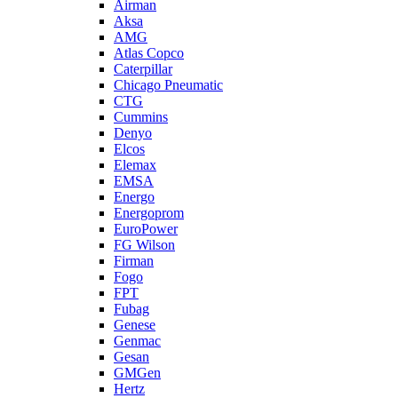
Airman
Aksa
AMG
Atlas Copco
Caterpillar
Chicago Pneumatic
CTG
Cummins
Denyo
Elcos
Elemax
EMSA
Energo
Energoprom
EuroPower
FG Wilson
Firman
Fogo
FPT
Fubag
Genese
Genmac
Gesan
GMGen
Hertz