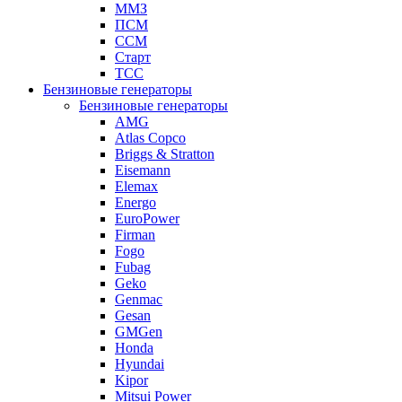
ММЗ
ПСМ
ССМ
Старт
ТСС
Бензиновые генераторы
Бензиновые генераторы
AMG
Atlas Copco
Briggs & Stratton
Eisemann
Elemax
Energo
EuroPower
Firman
Fogo
Fubag
Geko
Genmac
Gesan
GMGen
Honda
Hyundai
Kipor
Mitsui Power