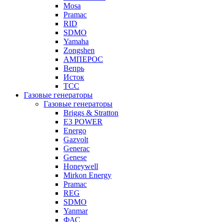
Mosa
Pramac
RID
SDMO
Yamaha
Zongshen
АМПЕРОС
Вепрь
Исток
ТСС
Газовые генераторы
Газовые генераторы
Briggs & Stratton
E3 POWER
Energo
Gazvolt
Generac
Genese
Honeywell
Mirkon Energy
Pramac
REG
SDMO
Yanmar
ФАС