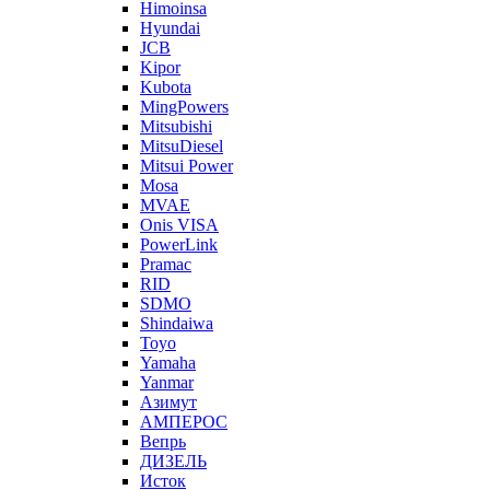
Himoinsa
Hyundai
JCB
Kipor
Kubota
MingPowers
Mitsubishi
MitsuDiesel
Mitsui Power
Mosa
MVAE
Onis VISA
PowerLink
Pramac
RID
SDMO
Shindaiwa
Toyo
Yamaha
Yanmar
Азимут
АМПЕРОС
Вепрь
ДИЗЕЛЬ
Исток