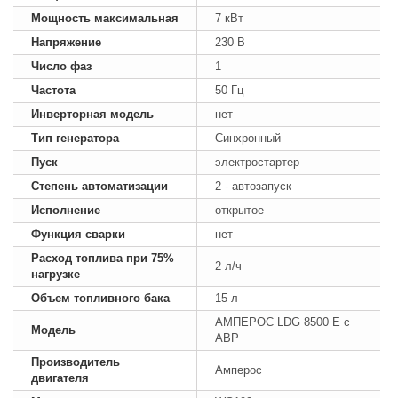
Мощность максимальная
7 кВт
Напряжение
230 В
Число фаз
1
Частота
50 Гц
Инверторная модель
нет
Тип генератора
Синхронный
Пуск
электростартер
Степень автоматизации
2 - автозапуск
Исполнение
открытое
Функция сварки
нет
Расход топлива при 75%
2 л/ч
нагрузке
Объем топливного бака
15 л
АМПЕРОС LDG 8500 E с
Модель
АВР
Производитель
Амперос
двигателя