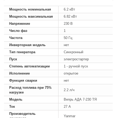
Мощность номинальная
6.2 кВт
Мощность максимальная
6.82 кВт
Напряжение
230 В
Число фаз
1
Частота
50 Гц
Инверторная модель
нет
Тип генератора
Синхронный
Пуск
электростартер
Степень автоматизации
1 - ручной пуск
Исполнение
открытое
Функция сварки
нет
Расход топлива при 75%
2.2 л/ч
нагрузке
Модель
Вепрь АДА 7-230 ТЯ
Ток
27 А
Производитель
Yanmar